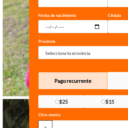
Fecha de nacimiento
Cédula
Provincia
Pago recurrente
$25
$15
Otro monto
-