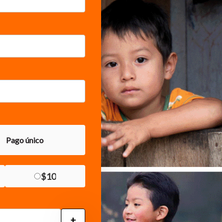
Pago único
$10
+