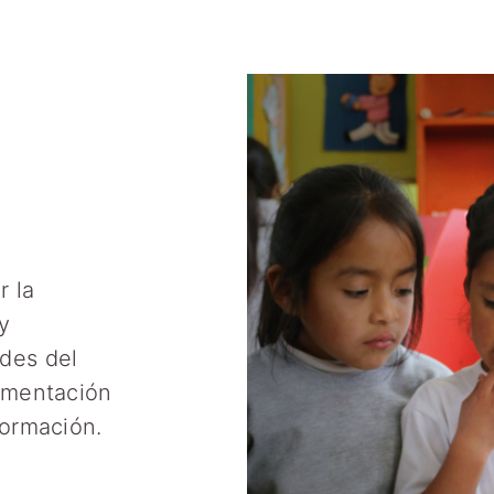
r la
y
des del
ementación
formación.