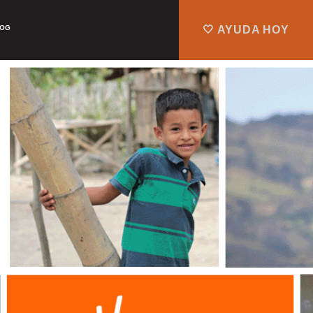
LOG
🤍 AYUDA HOY