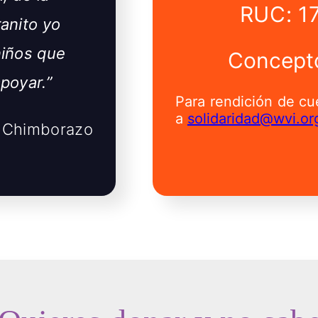
RUC: 1
anito yo
niños que
Concepto
apoyar.”
Para rendición de c
a
solidaridad@wvi.or
 Chimborazo