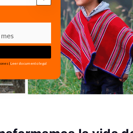
l mes
iones (
Leer documento legal