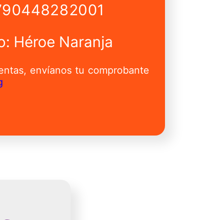
790448282001
: Héroe Naranja
uentas, envíanos tu comprobante
g