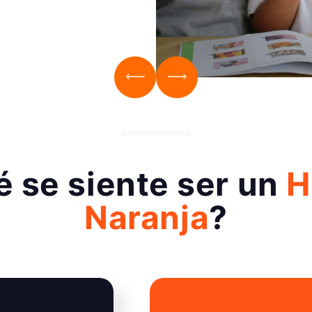
 se siente ser un
H
Naranja
?