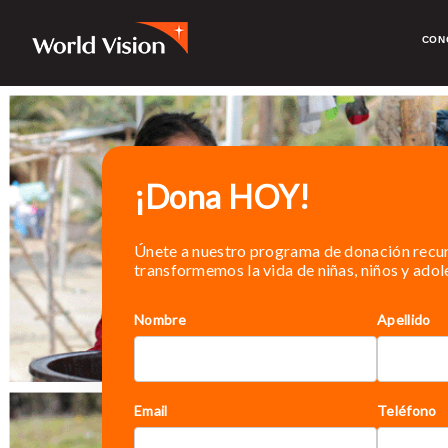
CON
¡Dona HOY!
Únete a nuestro programa de donación recur
transformemos la vida de niñas, niños y adol
Nombre
Apellido
Email
Teléfono