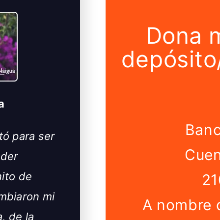
Dona 
depósito
a
Banc
tó para ser
Cuen
oder
nito de
21
mbiaron mi
A nombre d
, de la