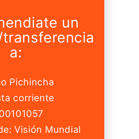
mendiate un
/transferencia
a:
o Pichincha
ta corriente
00101057
e: Visión Mundial