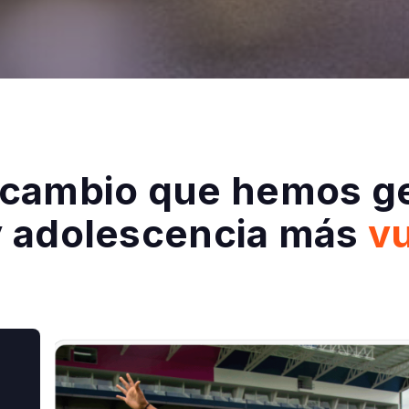
 cambio que hemos g
 y adolescencia más
vu
A