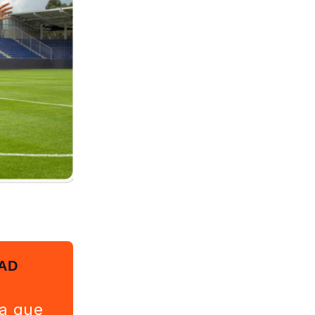
AD
ra que