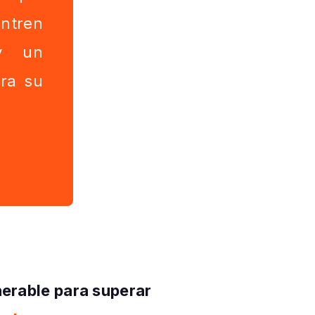
tren
 y un
ra su
erable para superar