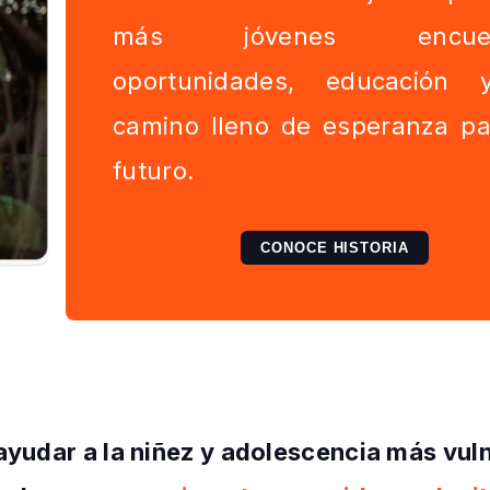
más jóvenes encuen
oportunidades, educación
camino lleno de esperanza pa
futuro.
CONOCE HISTORIA
yudar a la niñez y adolescencia más vuln