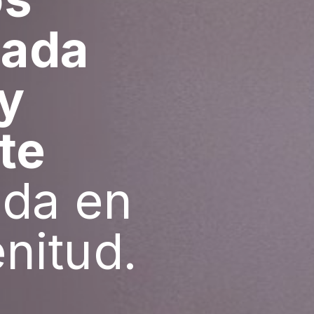
cada
 y
te
ida en
nitud.