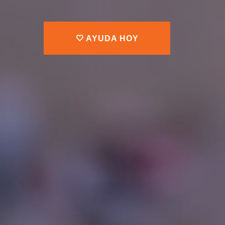
🤍 AYUDA HOY