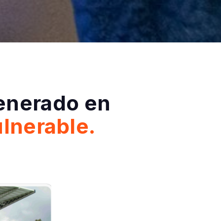
enerado en
lnerable.