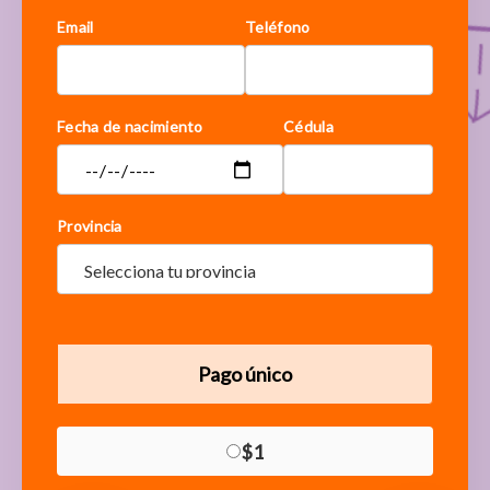
Email
Teléfono
Fecha de nacimiento
Cédula
Provincia
Pago único
$1