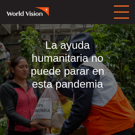
La ayuda
humanitaria no
puede parar en
esta pandemia