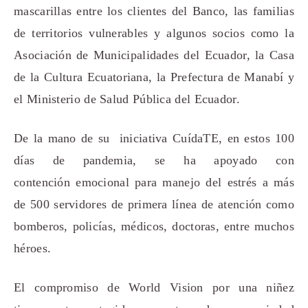
mascarillas
entre los
clientes del Banco, las familias
de territorios vulnerables y algunos socios como la
A
sociación de
M
unicipalidades del
E
cuador
,
la Casa
de la Cultura Ecuatoriana
, la Prefectura de Manabí
y
el Ministerio de Salud Pública del Ecuador
.
De la mano de su
iniciativa CuídaTE,
en estos 100
días de pandemia, se ha
a
poyado
con
contención
emocional
para manejo del
estrés
a más
de 500 servidores de primera línea de atención como
bomberos, policías, médicos, doctoras, entre muchos
héro
es.
El compromiso de World Vision por una niñez