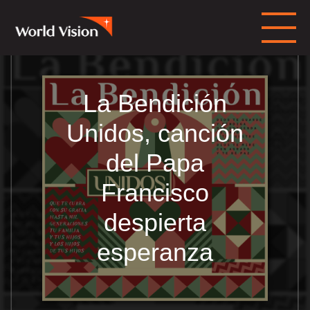
La Bendición
Unidos, canción
del Papa
Francisco
despierta
esperanza