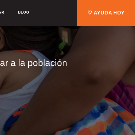
AR
BLOG
🤍 AYUDA HOY
ar a la población