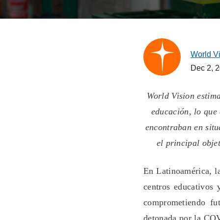
World V
Dec 2, 
World Vision estima
educación, lo que 
encontraban en situ
el principal obj
En Latinoamérica, la
centros educativos 
comprometiendo fut
detonada por la COV