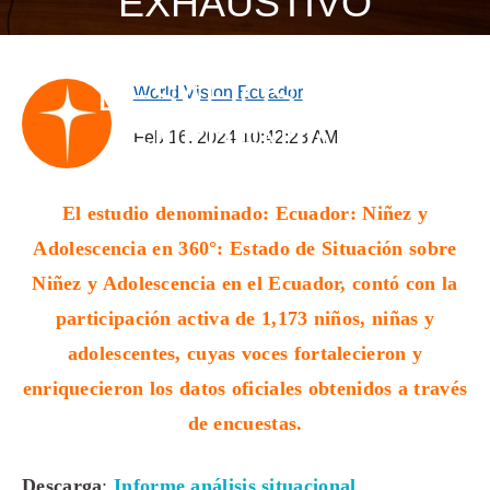
EXHAUSTIVO
DE LOS
DESAFÍOS QUE
World Vision Ecuador
ENFRENTAN
Feb 16, 2024 10:42:23 AM
El estudio denominado: Ecuador: Niñez y
Adolescencia en 360°: Estado de Situación sobre
Niñez y Adolescencia en el Ecuador, contó con la
participación activa de 1,173 niños, niñas y
adolescentes, cuyas voces fortalecieron y
enriquecieron los datos oficiales obtenidos a través
de encuestas.
Descarga
:
Informe análisis situacional