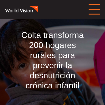
Colta transforma
200 hogares
rurales para
prevenir la
desnutrición
crónica infantil