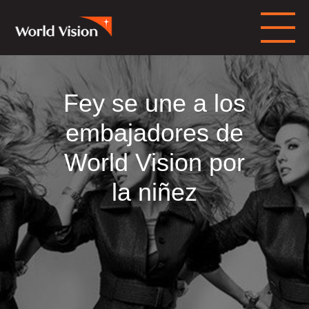
Fey se une a los
embajadores de
World Vision por
la niñez