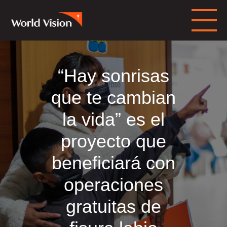
“Hay sonrisas
que te cambian
la vida” es el
proyecto que
beneficiará con
operaciones
gratuitas de