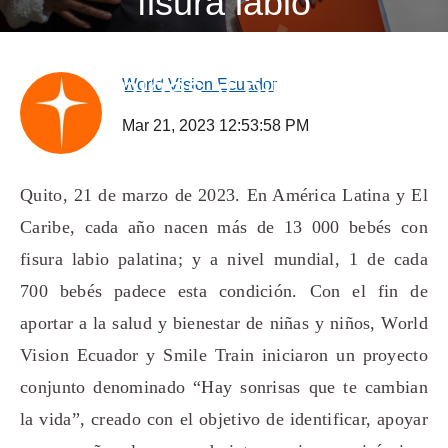
fisura labio
palatina a 50
niñas y niños
World Vision Ecuador
Mar 21, 2023 12:53:58 PM
Quito, 21 de marzo de 2023. En América Latina y El
Caribe, cada año nacen más de 13 000 bebés con
fisura labio palatina; y a nivel mundial, 1 de cada
700 bebés padece esta condición. Con el fin de
aportar a la salud y bienestar de niñas y niños, World
Vision Ecuador y Smile Train iniciaron un proyecto
conjunto denominado “Hay sonrisas que te cambian
la vida”, creado con el objetivo de identificar, apoyar