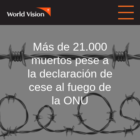
Más de 21.000
muertos pese a
la declaración de
cese al fuego de
la ONU