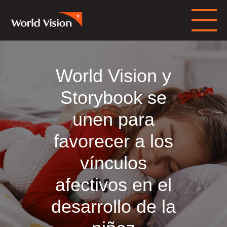
World Vision y
Storybook se
unen para
favorecer a los
vínculos
afectivos en el
desarrollo de la