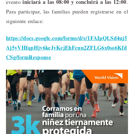
iniciará a las 08:00 y concluirá a las 12:00
evento
.
Para participar, las familias pueden registrarse en el
siguiente enlace:
https://docs.google.com/forms/d/e/1FAIpQLSd4uj5
Aj5yVHfqpHjv6keJyKejEhFcuu2ZFLG6x0so6Kfd
CSg/formResponse