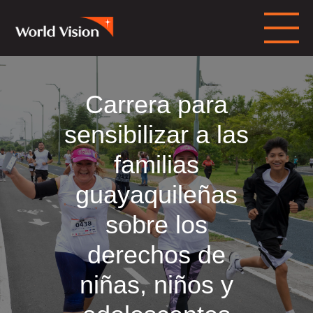
Carrera para
sensibilizar a las
familias
guayaquileñas
sobre los
derechos de
niñas, niños y