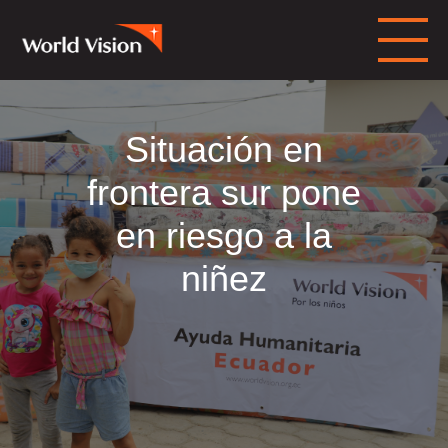
Situación en
frontera sur pone
en riesgo a la
niñez