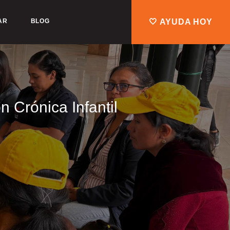
AR
BLOG
🤍 AYUDA HOY
n Crónica Infantil