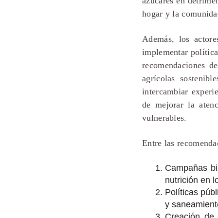
azúcares en detrimen
hogar y la comunida
Además, los actores
implementar política
recomendaciones des
agrícolas sostenibl
intercambiar experi
de mejorar la atenc
vulnerables.
Entre las recomenda
Campañas bil
nutrición en 
Políticas púb
y saneamient
Creación de 