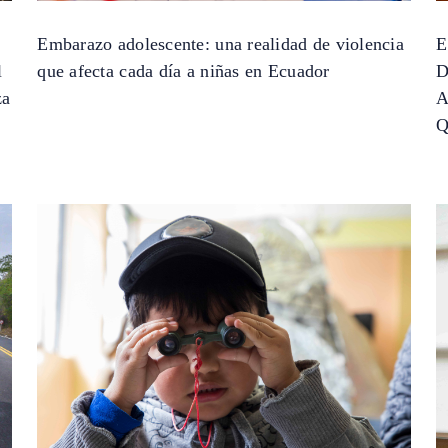
Embarazo adolescente: una realidad de violencia
E
l
que afecta cada día a niñas en Ecuador
D
za
A
Q