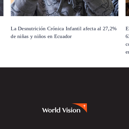
La Desnutrición Crónica Infantil afecta al 27,2%
E
de niñas y niños en Ecuador
6
c
e