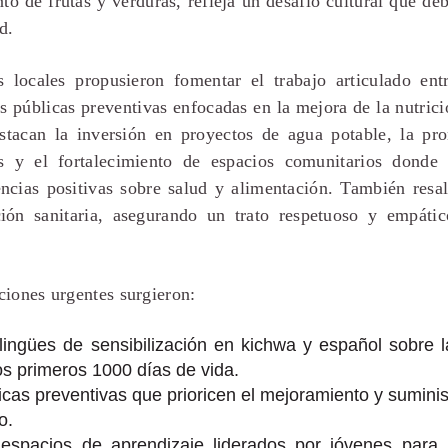
to de frutas y verduras, refleja un desafío cultural que de
d.
 locales propusieron fomentar el trabajo articulado entr
s públicas preventivas enfocadas en la mejora de la nutrició
tacan la inversión en proyectos de agua potable, la pr
es y el fortalecimiento de espacios comunitarios donde
encias positivas sobre salud y alimentación. También resal
ión sanitaria, asegurando un trato respetuoso y empátic
ciones urgentes surgieron:
ingües de sensibilización en kichwa y español sobre l
los primeros 1000 días de vida.
licas preventivas que prioricen el mejoramiento y sumini
o.
espacios de aprendizaje liderados por jóvenes para 